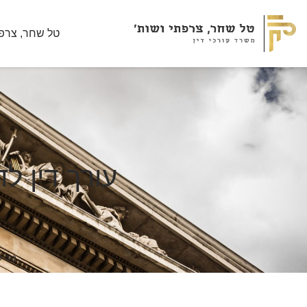
טל שחר, צרפת
עורך דין ל
טל ש